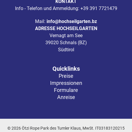
KONTAKT
Info - Telefon und Ammeldung:
+39 391 7721479
Mail:
info@hochseilgarten.bz
ADRESSE HOCHSEILGARTEN
Vernagt am See
39020 Schnals (BZ)
Südtirol
Quicklinks
Preise
Impressionen
Formulare
Anreise
© 2026 Ötzi Rope Park des Tumler Klaus, MwSt. IT03183120215